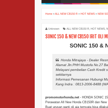
Home
»
ALL NEW CB150 R
»
HOT NEWS
»
NEW SO
Unknown
ALL NEW CB150 R
,
HOT NEWS
,
N
SONIC 150 & NEW CB150 IRIT OLI M
SONIC 150 & 
Honda Mitrajaya - Dealer Res
Alamat Jln.PHH Mustofa No.27 B
Melayani pembelian Cash Kredit 
sekitarnya
Informasi Pemesanan Hubungi Mar
Kang Indra : 0813-2006-8488 (W
promomotorhonda.net
- HONDA SONIC 150
Perawatan All New Honda CB150R dan New S
Buat urusan ganti oli aja ternyata bisa dilaku