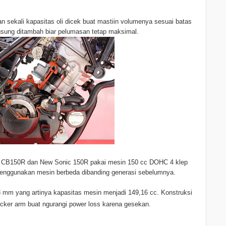
an sekali kapasitas oli dicek buat mastiin volumenya sesuai batas
ngsung ditambah biar pelumasan tetap maksimal.
da CB150R dan New Sonic 150R pakai mesin 150 cc DOHC 4 klep
enggunakan mesin berbeda dibanding generasi sebelumnya.
8 mm yang artinya kapasitas mesin menjadi 149,16 cc. Konstruksi
ocker arm buat ngurangi power loss karena gesekan
.