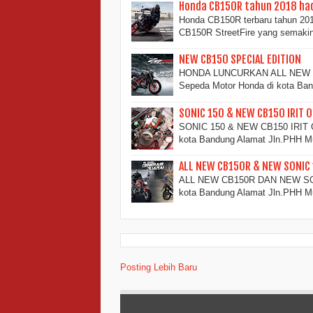
Honda CB150R tahun 2018 ha
Honda CB150R terbaru tahun 20
CB150R StreetFire yang semakin
NEW CB150 SPECIAL EDITION
HONDA LUNCURKAN ALL NEW CB1
Sepeda Motor Honda di kota B
SONIC 150 & NEW CB150 IRIT O
SONIC 150 & NEW CB150 IRIT OL
kota Bandung Alamat Jln.PHH 
ALL NEW CB150R & NEW SONIC 
ALL NEW CB150R DAN NEW SONIC
kota Bandung Alamat Jln.PHH 
Posting Lebih Baru