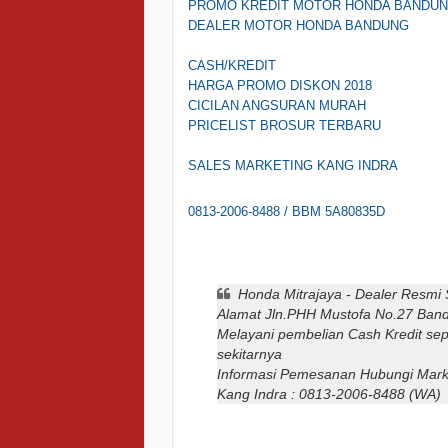
PROMO KREDIT MOTOR HONDA BANDU
DEALER MOTOR HONDA BANDUNG
CASH/KREDIT
HARGA PROMO DISKON 2018
CICILAN ANGSURAN MURAH
PRICELIST BROSUR TERBARU
SALES MARKETING KANG INDRA
0813-2006-8488 /
BBM 5A80835D
Honda Mitrajaya - Dealer Resmi
Alamat Jln.PHH Mustofa No.27 Ban
Melayani pembelian Cash Kredit se
sekitarnya
Informasi Pemesanan Hubungi Marke
Kang Indra : 0813-2006-8488 (WA)