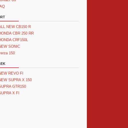
AQ
ORT
ALL NEW CB150 R
HONDA CBR 250 RR
HONDA CRF150L
NEW SONIC
verza 150
BEK
NEW REVO FI
NEW SUPRA X 150
SUPRA GTR150
SUPRA X FI